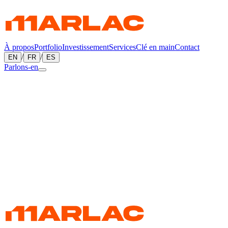
À propos
Portfolio
Investissement
Services
Clé en main
Contact
/
/
EN
FR
ES
Parlons-en
←
Tous les projets
Maisons de luxe
Luxury Home — Edmundston
Edmundston, New Brunswick, Canada
Une maison de luxe sur mesure à Edmundston, au Nouveau-
Brunswick — qui fait partie du portfolio résidentiel haut de gamme
de Marlac.