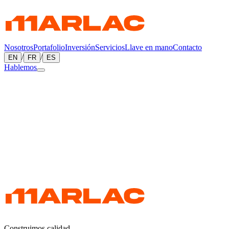
Nosotros
Portafolio
Inversión
Servicios
Llave en mano
Contacto
/
/
EN
FR
ES
Hablemos
←
Todos los proyectos
Comercial
Little Feathers Daycare
Edmundston, New Brunswick, Canada
Construcción del centro de cuidado infantil Little Feathers en Edmu
Construimos calidad.